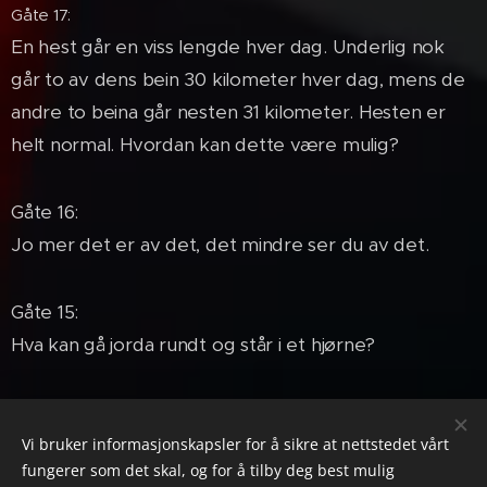
Gåte 17:
En hest går en viss lengde hver dag. Underlig nok
går to av dens bein 30 kilometer hver dag, mens de
andre to beina går nesten 31 kilometer. Hesten er
helt normal. Hvordan kan dette være mulig?
Gåte 16:
Jo mer det er av det, det mindre ser du av det.
Gåte 15:
Hva kan gå jorda rundt og står i et hjørne?
Gåte 14:
Det finnes en gammel oppfinnelse som gjør at
Vi bruker informasjonskapsler for å sikre at nettstedet vårt
fungerer som det skal, og for å tilby deg best mulig
mennesker kan se gjennom vegger. Hva er det?