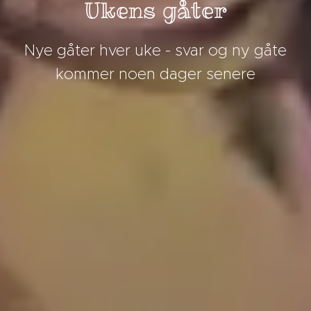
Ukens gåter
Nye gåter hver uke - svar og ny gåte
kommer noen dager senere