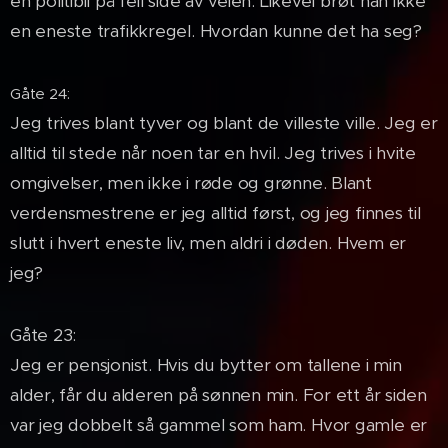
en politibil på feil side av veien. Likevel brøt han ikke
en eneste trafikkregel. Hvordan kunne det ha seg?
Gåte 24:
Jeg trives blant tyver og blant de villeste ville. Jeg er
alltid til stede når noen tar en hvil. Jeg trives i hvite
omgivelser, men ikke i røde og grønne. Blant
verdensmestrene er jeg alltid først, og jeg finnes til
slutt i hvert eneste liv, men aldri i døden. Hvem er
jeg?
Gåte 23:
Jeg er pensjonist. Hvis du bytter om tallene i min
alder, får du alderen på sønnen min. For ett år siden
var jeg dobbelt så gammel som ham. Hvor gamle er