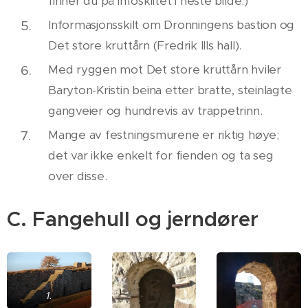
finner du på infoskiltet i neste bilde.)
Informasjonsskilt om Dronningens bastion og
Det store kruttårn (Fredrik IIIs hall).
Med ryggen mot Det store kruttårn hviler
Baryton-Kristin beina etter bratte, steinlagte
gangveier og hundrevis av trappetrinn.
Mange av festningsmurene er riktig høye;
det var ikke enkelt for fienden og ta seg
over disse.
C. Fangehull og jerndører
1.