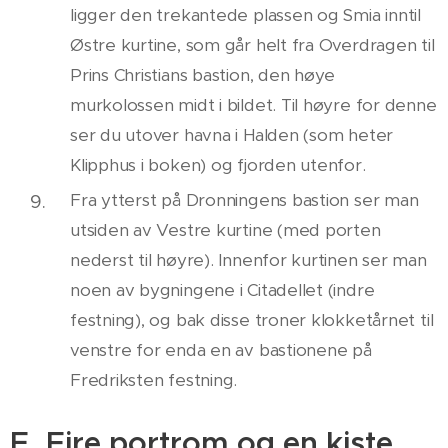
ligger den trekantede plassen og Smia inntil
Østre kurtine, som går helt fra Overdragen til
Prins Christians bastion, den høye
murkolossen midt i bildet. Til høyre for denne
ser du utover havna i Halden (som heter
Klipphus i boken) og fjorden utenfor.
Fra ytterst på Dronningens bastion ser man
utsiden av Vestre kurtine (med porten
nederst til høyre). Innenfor kurtinen ser man
noen av bygningene i Citadellet (indre
festning), og bak disse troner klokketårnet til
venstre for enda en av bastionene på
Fredriksten festning.
E. Fire portrom og en kiste