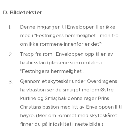
D. Bildetekster
Denne inngangen til Enveloppen II er ikke
med i "Festningens hemmelighet", men tro
om ikke rommene innenfor er det?
Trapp fra rom i Enveloppen opp til en av
haubitsstandplassene som omtales i
"Festningens hemmelighet".
Gjennom et skyteskår under Overdragens
halvbastion ser du smuget mellom Østre
kurtine og Smia; bak denne rager Prins
Christians bastion med litt av Enveloppen II til
høyre. (Mer om rommet med skyteskåret
finner du på infoskiltet i neste bilde.)