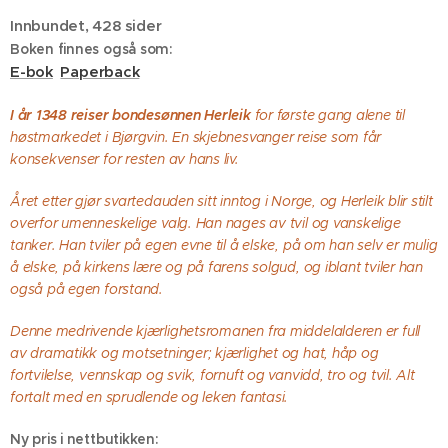
Bokens bakside (smussomslaget)
Innbundet, 428 sider
Bokens forside (smussomslaget)
Boken finnes også som:
E-bok
Paperback
I år 1348 reiser bondesønnen Herleik
for første gang alene til
høstmarkedet i Bjørgvin. En skjebnesvanger reise som får
konsekvenser for resten av hans liv.
Det er bare ryggen som er synlig i bokhylla - slik ser den ut
Smussomslagets flapp rundt baksidepermen
Smussomslagets flapp rundt forsidepermen
med smussomslaget på
Året etter gjør svartedauden sitt inntog i Norge, og Herleik blir stilt
overfor umenneskelige valg. Han nages av tvil og vanskelige
tanker. Han tviler på egen evne til å elske, på om han selv er mulig
å elske, på kirkens lære og på farens solgud, og iblant tviler han
også på egen forstand.
Denne medrivende kjærlighetsromanen fra middelalderen er full
av dramatikk og motsetninger; kjærlighet og hat, håp og
fortvilelse, vennskap og svik, fornuft og vanvidd, tro og tvil. Alt
fortalt med en sprudlende og leken fantasi.
Ny pris i nettbutikken: