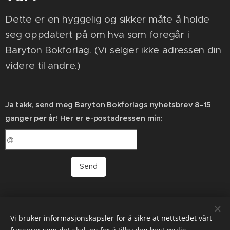
Dette er en hyggelig og sikker måte å holde
seg oppdatert på om hva som foregår i
Baryton Bokforlag. (Vi selger ikke adressen din
videre til andre.)
Ja takk, send meg Baryton Bokforlags nyhetsbrev 8–15
ganger per år! Her er e-postadressen min:
Send
Baryton Bokforlag | En melodiøs stemme i mylderet |
Vi bruker informasjonskapsler for å sikre at nettstedet vårt
Etablert 2017