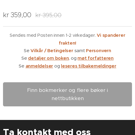
kr
359,00
kr
395,00
Sendes med Posten innen 1-2 virkedager.
Vi spanderer
frakten!
Se
Vilkår / Betingelser
samt
Personvern
Se
detaljer om boken
, og
møt forfatteren
Se
anmeldelser
og
leseres tilbakemeldinger
Finn bokmerker og flere bøker i
nettbutikken
Ta kontakt med oss