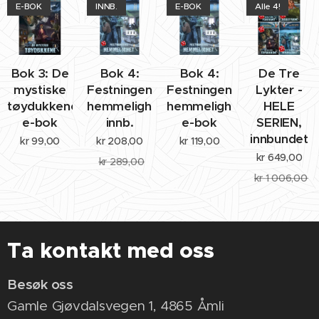
E-BOK
INNB.
E-BOK
Alle 4!
Bok 3: De
Bok 4:
Bok 4:
De Tre
mystiske
Festningens
Festningens
Lykter -
tøydukkene,
hemmelighet,
hemmelighet,
HELE
e-bok
innb.
e-bok
SERIEN,
innbundet
kr
99,00
kr
208,00
kr
119,00
kr
649,00
kr
289,00
kr
1 006,00
Ta kontakt med oss
Besøk oss
Gamle Gjøvdalsvegen 1, 4865 Åmli