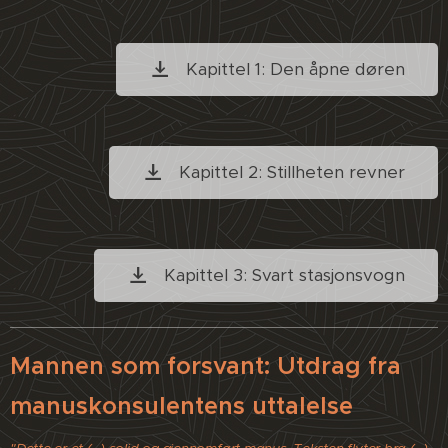
Kapittel 1: Den åpne døren
Kapittel 2: Stillheten revner
Kapittel 3: Svart stasjonsvogn
Mannen som forsvant: Utdrag fra
manuskonsulentens uttalelse