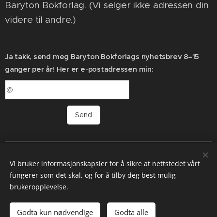
Baryton Bokforlag. (Vi selger ikke adressen din
videre til andre.)
Ja takk, send meg Baryton Bokforlags nyhetsbrev 8–15
ganger per år! Her er e-postadressen min:
Send
Baryton Bokforlag | En melodiøs stemme i mylderet |
Vi bruker informasjonskapsler for å sikre at nettstedet vårt
Etablert 2017
fungerer som det skal, og for å tilby deg best mulig
Informasjonskapsler
brukeropplevelse.
Legg til i handlekurven
Godta kun nødvendige
Godta alle