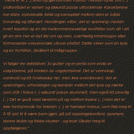
"Dette er et (...) solid og gjennomført manus. Teksten flyter bra (...)
ordforrådet er variert og akkurat passe utfordrende. Karakterene
har klare, individuelle trekk og samspillet mellom dem er både
troverdig og litterært. Handlingen sitter, det er spenning i nesten
hvert kapittel og en del mellommenneskelige konflikter som alt i alt
gir en driv. Her er det lite om og men, overflødig informasjon eller
formanende voksensnakk utover plottet. Dette virker som en bok,
og en forfatter, dedikert til målgruppen.
Vi følger tre detektiver, to gutter og en jente som enda er
uskyldsrene, på brinken av ungdomslivet. Det er vennskap,
samhold og litt forelskelse her, men ikke overdrevent; det er
spenningen, utforskingen og kampen mellom det lyse og mørke
som står i fokus (...) akkurat passe skummelt, men også litt alvorlig.
(...) Det er godt med lærdom på og mellom linjene (...) men det er
ikke forstyrrende for teksten. (...) et helstøpt manus, som fikk meg til
å få lyst til å være barn igjen; gå på oppdagelsesferd, spionere,
danne klubb og fakke skurker - og lese! Gleder meg til
oppfølgeren."