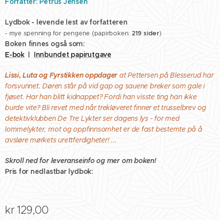
Forfatter: Petrus Jensen
Bla igjennom de andre bildene for å se bokens forside og
Bla igjennom de andre bildene for å se papirbokens bakside
Lydbok - levende lest av forfatteren
forstørret baksidetekst
og forstørret baksidetekst
- mye spenning for pengene
(papirboken:
219 sider
)
Boken finnes også som:
E-bok
|
Innbundet papirutgave
Lissi, Luta og Fyrstikken oppdager
at Pettersen på Blesserud har
forsvunnet. Døren står på vid gap og sauene breker som gale i
fjøset. Har han blitt kidnappet? Fordi han visste ting han ikke
burde vite? Bli revet med når trekløveret finner et trusselbrev
og
detektivklubben De Tre Lykter ser dagens lys - for med
lommelykter, mot og oppfinnsomhet er de fast bestemte på å
avsløre mørkets urettferdigheter!
...
Skroll ned for leveranseinfo og mer om boken!
Pris for nedlastbar lydbok:
kr
129,00