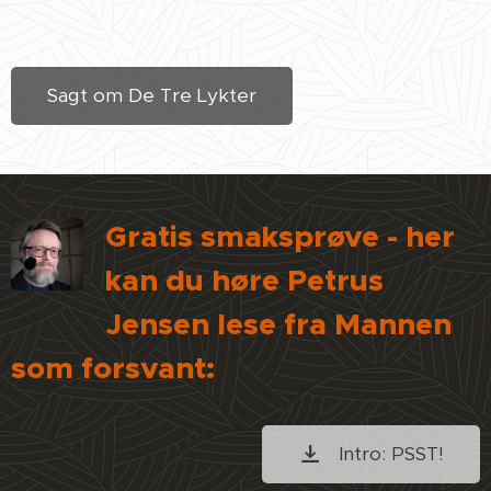
Sagt om De Tre Lykter
Gratis smaksprøve -
her
kan du høre Petrus
Jensen lese fra Mannen
som forsvant:
Intro: PSST!