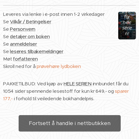
Kun
649,-
Leveres via lenke i e-post innen 1-2 virkedager
for
Se
Vilkår / Betingelser
hele
serie
Se
Personvern
n!
Se
detaljer om boken
Se
anmeldelser
Se
leseres tilbakemeldinger
Møt
forfatteren
Skroll ned for å
prøvehøre lydboken
PAKKETILBUD: Ved kjøp av
HELE SERIEN
innbundet får du
1054 sider spennende lesestoff for kun kr 649,- og
sparer
177,-
i forhold til veiledende bokhandelpris.
Fortsett å handle i nettbutikken