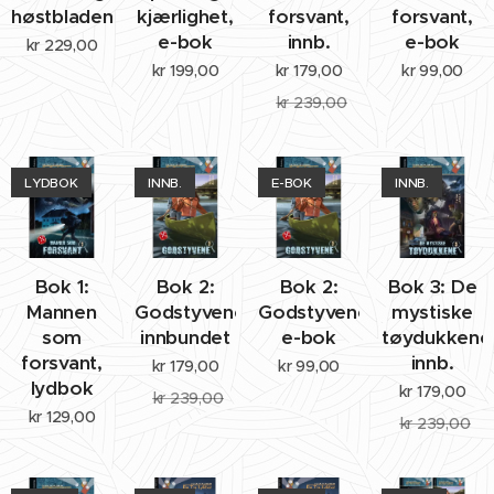
høstbladene
kjærlighet,
forsvant,
forsvant,
e-bok
innb.
e-bok
kr
229,00
kr
199,00
kr
179,00
kr
99,00
kr
239,00
LYDBOK
INNB.
E-BOK
INNB.
Bok 1:
Bok 2:
Bok 2:
Bok 3: De
Mannen
Godstyvene,
Godstyvene,
mystiske
som
innbundet
e-bok
tøydukkene
forsvant,
innb.
kr
179,00
kr
99,00
lydbok
kr
179,00
kr
239,00
kr
129,00
kr
239,00