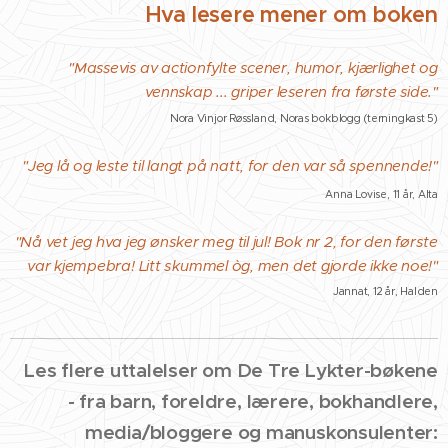
Hva lesere mener om boken
"Massevis av actionfylte scener, humor, kjærlighet og
vennskap ... griper leseren fra første side."
Nora Vinjor Røssland, Noras bokblogg (terningkast 5)
"Jeg lå
og leste til langt på natt, for den var så spennende!"
Anna Lovise, 11 år, Alta
"Nå vet jeg
hva jeg ønsker meg til jul! Bok nr 2, for den første
var kjempebra! Litt skummel òg, men det gjorde ikke noe!"
Jannat, 12 år, Halden
Les flere uttalelser om De Tre Lykter-bøkene
- fra barn, foreldre, lærere, bokhandlere,
media
/bloggere
og manuskonsulenter: