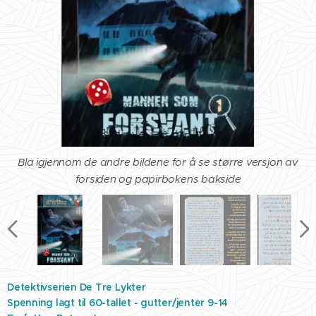
Bla igjennom de andre bildene for å se større versjon av
forsiden og papirbokens bakside
Detektivserien De Tre Lykter
Spenning lagt til 60-tallet - gutter/jenter 9-14