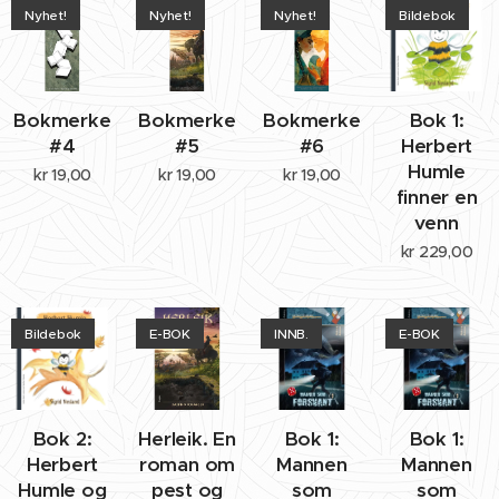
Nyhet!
Nyhet!
Nyhet!
Bildebok
Bokmerke
Bokmerke
Bokmerke
Bok 1:
#4
#5
#6
Herbert
Humle
kr
19,00
kr
19,00
kr
19,00
finner en
venn
kr
229,00
Bildebok
E-BOK
INNB.
E-BOK
Bok 2:
Herleik. En
Bok 1:
Bok 1:
Herbert
roman om
Mannen
Mannen
Humle og
pest og
som
som