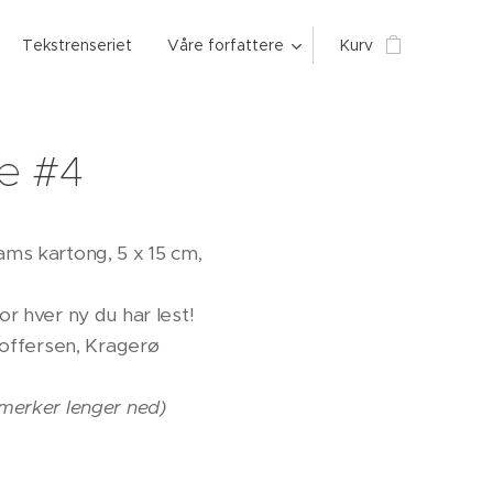
Tekstrenseriet
Våre forfattere
Kurv
e #4
ms kartong, 5 x 15 cm,
r hver ny du har lest!
toffersen, Kragerø
merker lenger ned)