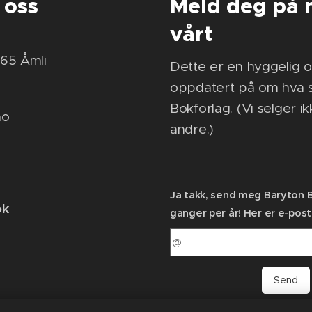
 oss
Meld deg på 
vårt
865 Åmli
Dette er en hyggelig o
oppdatert på om hva s
Bokforlag. (Vi selger ik
no
andre.)
Ja takk, send meg Baryton 
ok
ganger per år! Her er e-pos
Send