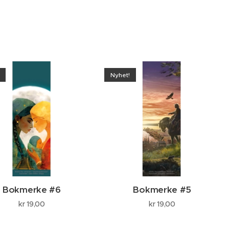
Nyhet!
Bokmerke #6
Bokmerke #5
kr
19,00
kr
19,00