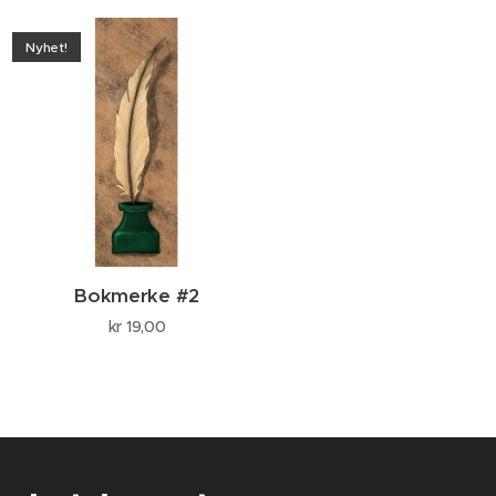
Nyhet!
Bokmerke #2
kr
19,00