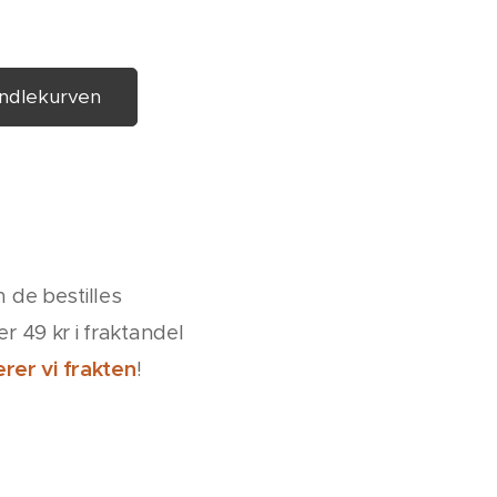
handlekurven
de bestilles
r 49 kr i fraktandel
rer vi frakten
!