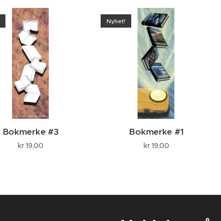
Nyhet!
Bokmerke #3
Bokmerke #1
kr
19,00
kr
19,00