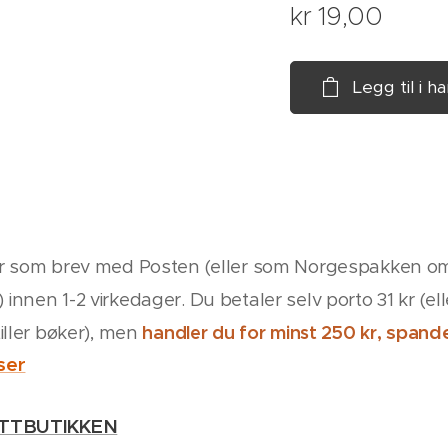
kr
19,00
Legg til i 
r som brev med Posten (eller som Norgespakken om 
nen 1-2 virkedager. Du betaler selv porto 31 kr (elle
spande
iller bøker), men
handler du for minst
250 kr,
ser
eip/skroll for å se baksiden
Baksiden
ETTBUTIKKEN