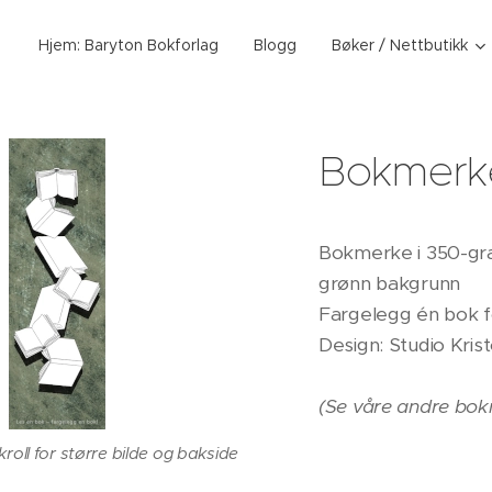
Hjem: Baryton Bokforlag
Blogg
Bøker / Nettbutikk
Bokmerk
Bokmerke i 350-gra
grønn bakgrunn
Fargelegg én bok fo
Design: Studio Kris
(Se våre andre bok
kroll for større bilde og bakside