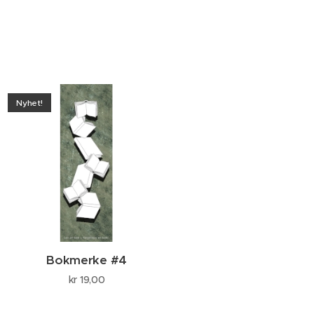
Nyhet!
Bokmerke #4
kr
19,00