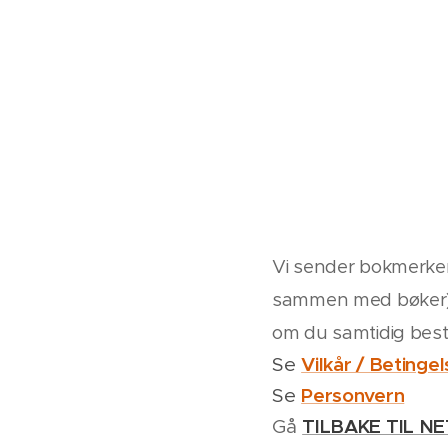
Vi sender bokmerke
sammen med bøker) in
om du samtidig best
Vilkår / Betingel
Se
Forside. Sv
Personvern
Se
TILBAKE TIL N
Gå