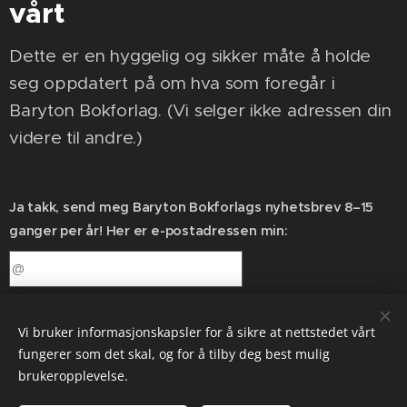
vårt
Dette er en hyggelig og sikker måte å holde
seg oppdatert på om hva som foregår i
Baryton Bokforlag. (Vi selger ikke adressen din
videre til andre.)
Ja takk, send meg Baryton Bokforlags nyhetsbrev 8–15
ganger per år! Her er e-postadressen min:
Send
Vi bruker informasjonskapsler for å sikre at nettstedet vårt
fungerer som det skal, og for å tilby deg best mulig
brukeropplevelse.
Baryton Bokforlag | En melodiøs stemme i mylderet |