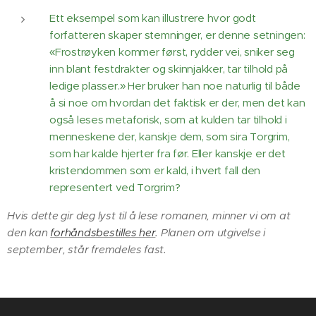
Ett eksempel som kan illustrere hvor godt
forfatteren skaper stemninger, er denne setningen:
«Frostrøyken kommer først, rydder vei, sniker seg
inn blant festdrakter og skinnjakker, tar tilhold på
ledige plasser.» Her bruker han noe naturlig til både
å si noe om hvordan det faktisk er der, men det kan
også leses metaforisk, som at kulden tar tilhold i
menneskene der, kanskje dem, som sira Torgrim,
som har kalde hjerter fra før. Eller kanskje er det
kristendommen som er kald, i hvert fall den
representert ved Torgrim?
Hvis dette gir deg lyst til å lese romanen, minner vi om at
den kan
forhåndsbestilles her
. Planen om utgivelse i
september, står fremdeles fast.
😵‍💫📚⏱️