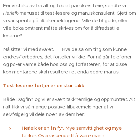
Før vi stakk av fra alt og tok et par ukers ferie, sendte vi
Herleik
-manuset til test-lesere og manuskonsulent. Gjett om
vi var spente på tilbakemeldingene! Ville de bli gode, eller
ville boka omtrent måtte skrives om for å tilfredsstille
leserne? 🫣
Nå sitter vi med svaret. 😊 Hva de sa om ting som kunne
endres/forbedres, det forteller vi ikke. For nå går telefoner
og pc-er varme både hos oss og forfatteren, for at disse
kommentarene skal resultere i et enda bedre manus.
Test-leserne fortjener en stor takk!
💐
Både Dagfinn og vi er svært takknemlige og oppmuntret. Alt
i alt fikk vi så mange positive tilbakemeldinger at vi
selvfølgelig vil dele noen av dem her:
Herleik er en fin fyr. Mye samvittighet og mye
tanker. Overraskende til å være mann …