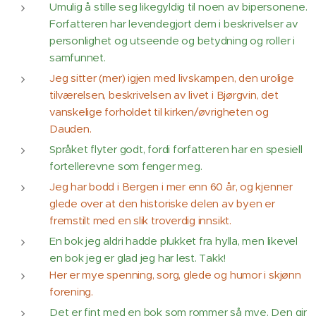
Umulig å stille seg likegyldig til noen av bipersonene.
Forfatteren har levendegjort dem i beskrivelser av
personlighet og utseende og betydning og roller i
samfunnet.
Jeg sitter (mer) igjen med livskampen, den urolige
tilværelsen, beskrivelsen av livet i Bjørgvin, det
vanskelige forholdet til kirken/øvrigheten og
Dauden.
Språket flyter godt, fordi forfatteren har en spesiell
fortellerevne som fenger meg.
Jeg har bodd i Bergen i mer enn 60 år, og kjenner
glede over at den historiske delen av byen er
fremstilt med en slik troverdig innsikt.
En bok jeg aldri hadde plukket fra hylla, men likevel
en bok jeg er glad jeg har lest. Takk!
Her er mye spenning, sorg, glede og humor i skjønn
forening.
Det er fint med en bok som rommer så mye. Den gir