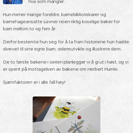
hva som mangler.
Hun mener mange foreldre, barnebibliotekarer og
barnehageansatte savner noen riktig koselige bøker for
barn mellom to og fem år.
Derfor bestemte hun seg for å ta fram historiene hun hadde
skrevet til sine egne barn, videreutvikle og illustrere dem.
De to første bøkene i serien planlegger vi å gi ut i høst, og vi
er spent på mottagelsen av bøkene om Herbert Humle.
Sjarmfaktoren er i alle fall høy! 🤩