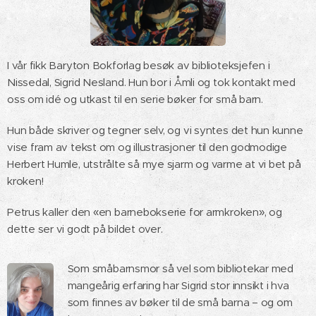
I vår fikk Baryton Bokforlag besøk av biblioteksjefen i
Nissedal, Sigrid Nesland. Hun bor i Åmli og tok kontakt med
oss om idé og utkast til en serie bøker for små barn.
Hun både skriver og tegner selv, og vi syntes det hun kunne
vise fram av tekst om og illustrasjoner til den godmodige
Herbert Humle, utstrålte så mye sjarm og varme at vi bet på
kroken!
Petrus kaller den «en barnebokserie for armkroken», og
dette ser vi godt på bildet over. 😊
Som småbarnsmor så vel som bibliotekar med
mangeårig erfaring har Sigrid stor innsikt i hva
som finnes av bøker til de små barna – og om