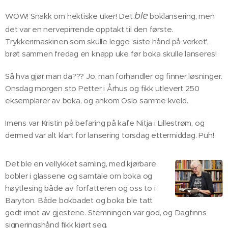
ble
WOW! Snakk om hektiske uker! Det
boklansering, men
det var en nervepirrende opptakt til den første.
Trykkerimaskinen som skulle legge 'siste hånd på verket',
brøt sammen fredag en knapp uke før boka skulle lanseres!
Så hva gjør man da??? Jo, man forhandler og finner løsninger.
Onsdag morgen sto Petter i Århus og fikk utlevert 250
eksemplarer av boka, og ankom Oslo samme kveld.
Imens var Kristin på befaring på kafe Nitja i Lillestrøm, og
dermed var alt klart for lansering torsdag ettermiddag. Puh!
Det ble en vellykket samling, med kjørbare
bobler i glassene og samtale om boka og
høytlesing både av forfatteren og oss to i
Baryton. Både bokbadet og boka ble tatt
godt imot av gjestene. Stemningen var god, og Dagfinns
signeringshånd fikk kjørt seg.