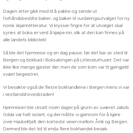
Dagen etter gikk med til å pakke og sende ut
forhåndsbestilte bøker, og bøker til vurderingsutvalget for ny
norsk skjønnlitteratur. Vi krysser fingre for at utvalget skal
synes at boka er verd å kjøpe inn, slik at den kan finnes på
alle landets bibliotek!
Så ble det hjemreise og en dag pause, før det bar av sted til
Bergen og bokbad i Boksalongen på Litteraturhuset. Det var
ikke like mange gjester der, men de som kom var til gjengjeld
svært begeistret.
Vi besøkte også de fleste bokhandlene i Bergen mens vi var
i vestlandshovedstaden!
Hjemreisen ble utsatt noen dager på grunn av uværet Jakob.
Odda var helt isolert, og der måtte vi gjennom for å kjøre
over Haukelifjell, den korteste veien mellom Åmli og Bergen.
Dermed ble det tid til enda flere bokhandel-besøk.