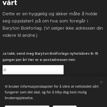
vårt
Dette er en hyggelig og sikker måte å holde
seg oppdatert på om hva som foregår i
Baryton Bokforlag. (Vi selger ikke adressen din
videre til andre.)
Ja takk, send meg Baryton Bokforlags nyhetsbrev 8–15
ganger per år! Her er e-postadressen min:
Send
Vi bruker informasjonskapsler for å sikre at nettstedet vårt
fungerer som det skal, og for å tilby deg best mulig
brukeropplevelse.
Baryton Bokforlag | En melodiøs stemme i mylderet |
Etablert 2017