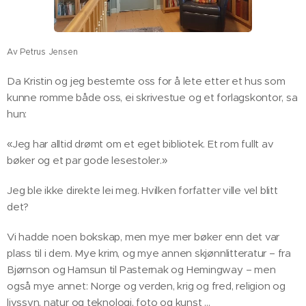
Av Petrus Jensen
Da Kristin og jeg bestemte oss for å lete etter et hus som
kunne romme både oss, ei skrivestue og et forlagskontor, sa
hun:
«Jeg har alltid drømt om et eget bibliotek. Et rom fullt av
bøker og et par gode lesestoler.»
Jeg ble ikke direkte lei meg. Hvilken forfatter ville vel blitt
det?
Vi hadde noen bokskap, men mye mer bøker enn det var
plass til i dem. Mye krim, og mye annen skjønnlitteratur – fra
Bjørnson og Hamsun til Pasternak og Hemingway – men
også mye annet: Norge og verden, krig og fred, religion og
livssyn, natur og teknologi, foto og kunst …