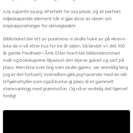
«Ja, supert!» sa jeg. «Perfekt for oss privat, og et perfekt
miljøskapende element når vi gjør alvor av ideen om
inspirasjonshelger for skriveglade!»
Biblioteket ble ett av punktene vi skulle huke av på «krav»-
lista da vi så etter hus for tre år siden. Så landet vi i det 100
år gamle Fredheim i Åmli. Etter hvert ble bibliotekrommet
malt og bokskapene tilpasset det skjeve gulvet og satt på
plass. Men lista over ting som skulle gjøres, var veeeldig lang
(og er det fortsatt). Innimellom gikk jeg havende med en idé
til hjørnehyller som også kunne gi plass til et gammelt
stereoanlegg med grammofon. Og nå er endelig det hjørnet
ferdig!