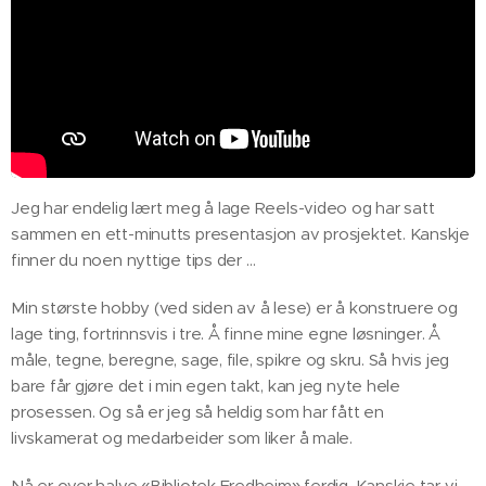
Jeg har endelig lært meg å lage Reels-video og har satt
sammen en ett-minutts presentasjon av prosjektet. Kanskje
finner du noen nyttige tips der …
Min største hobby (ved siden av å lese) er å konstruere og
lage ting, fortrinnsvis i tre. Å finne mine egne løsninger. Å
måle, tegne, beregne, sage, file, spikre og skru. Så hvis jeg
bare får gjøre det i min egen takt, kan jeg nyte hele
prosessen. Og så er jeg så heldig som har fått en
livskamerat og medarbeider som liker å male.
Nå er over halve «Bibliotek Fredheim» ferdig. Kanskje tar vi